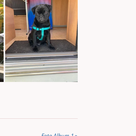
Foto Album 1
»