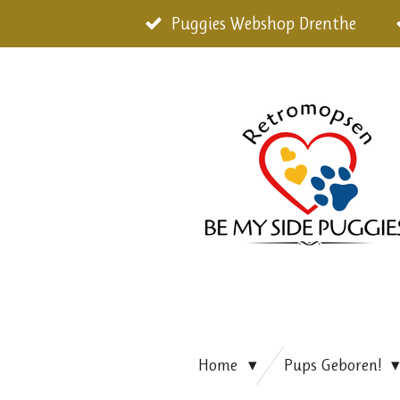
Ga
Puggies Webshop Drenthe
direct
naar
de
hoofdinhoud
Home
Pups Geboren!