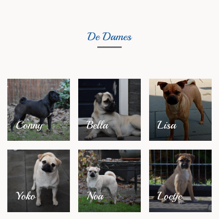
De Dames
Conny
Bella
Lisa
Yoko
Noa
Loetje