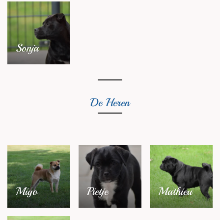
Sonja
De Heren
Miyo
Pietje
Mathieu