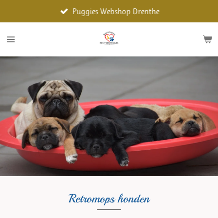
Ga
Puggies Webshop Drenthe
direct
naar
de
hoofdinhoud
Retromops honden