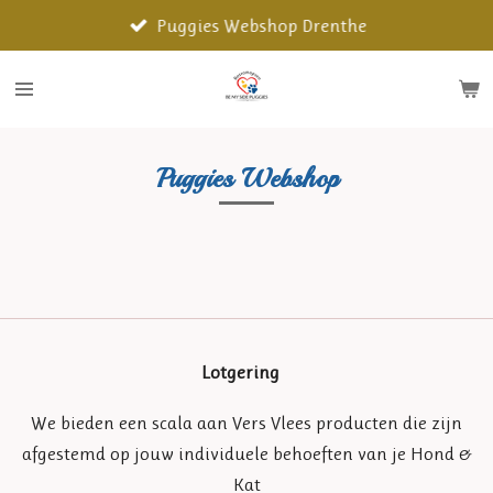
Ga
Puggies Webshop Drenthe
direct
naar
de
hoofdinhoud
Puggies Webshop
Lotgering
We bieden een scala aan Vers Vlees producten die zijn
afgestemd op jouw individuele behoeften van je Hond &
Kat