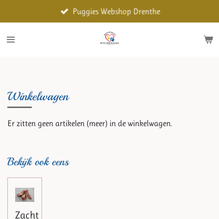
Ga
Puggies Webshop Drenthe
direct
naar
de
hoofdinhoud
Winkelwagen
Er zitten geen artikelen (meer) in de winkelwagen.
Bekijk ook eens
Zacht