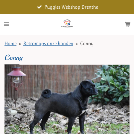
Ga
Puggies Webshop Drenthe
direct
naar
de
hoofdinhoud
Home
»
Retromops onze honden
»
Conny
Conny